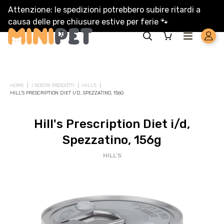
Attenzione: le spedizioni potrebbero subire ritardi a
causa delle pre chiusure estive per ferie
🐾
Solo per te: -5% su Platinum
HOME
I NOSTRI PRODOTTI
HILL'S
HILL'S PRESCRIPTION DIET I/D, SPEZZATINO, 156G
Aggiungi un prodotto Platinum al carrello e ricevi il 5
%
di
sconto, con spedizione tramite
InPost
.
Hill's Prescription Diet i/d,
Spezzatino, 156g
HILL'S