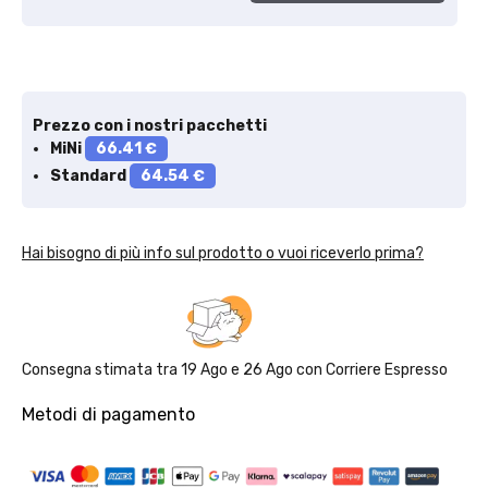
Prezzo con i nostri pacchetti
MiNi
66.41 €
Standard
64.54 €
Hai bisogno di più info sul prodotto o vuoi riceverlo prima?
Consegna stimata tra
19 Ago
e
26 Ago
con
Corriere Espresso
Metodi di pagamento