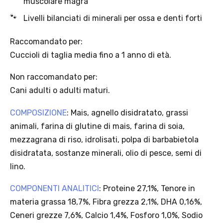
muscolare magra
Livelli bilanciati di minerali per ossa e denti forti
Offerta valida solo con consegna InPost, fino al 16
agosto 2026.
Raccomandato per:
Cuccioli di taglia media fino a 1 anno di età.
Regole dell’offerta
· Sconto: 5% riservato esclusivamente ai prodotti a marchio
Non raccomandato per:
Platinum.
Cani adulti o adulti maturi.
· Condizione di validità: lo sconto è applicabile solo se il cliente
seleziona la spedizione InPost.
· Durata: offerta valida per 2 settimane dal lancio 2–16 agosto 2026 .
COMPOSIZIONE
: Mais, agnello disidratato, grassi
· Effetto sul carrello: una volta aggiunto un prodotto Platinum in
animali, farina di glutine di mais, farina di soia,
offerta, l’intero carrello viene spedito tramite InPost (non più
mezzagrana di riso, idrolisati, polpa di barbabietola
corriere standard).
disidratata, sostanze minerali, olio di pesce, semi di
· Limite di peso: il carrello spedito con InPost non può superare 25
lino.
kg complessivi (peso lordo dei prodotti).
COMPONENTI ANALITICI
: Proteine 27,1%, Tenore in
materia grassa 18,7%, Fibra grezza 2,1%, DHA 0,16%,
Scopri i prodotti Platinum
Ceneri grezze 7,6%, Calcio 1,4%, Fosforo 1,0%, Sodio