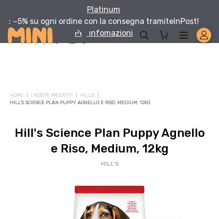
Platinum
: −5% su ogni ordine con la consegna tramite
InPost!
Per infomazioni
HOME
I NOSTRI PRODOTTI
HILL'S
HILL'S SCIENCE PLAN PUPPY AGNELLO E RISO, MEDIUM, 12KG
Hill's Science Plan Puppy Agnello
e Riso, Medium, 12kg
HILL'S