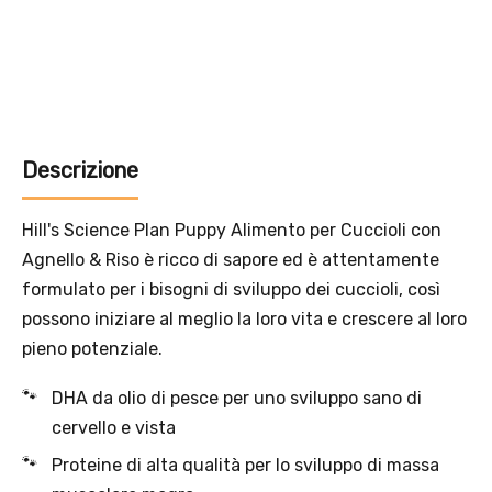
Solo per te: -5% su Platinum
Aggiungi un prodotto Platinum al carrello e ricevi il 5
%
di
Descrizione
sconto, con spedizione tramite
InPost
.
Hill's Science Plan Puppy Alimento per Cuccioli con
Agnello & Riso è ricco di sapore ed è attentamente
formulato per i bisogni di sviluppo dei cuccioli, così
possono iniziare al meglio la loro vita e crescere al loro
pieno potenziale.
DHA da olio di pesce per uno sviluppo sano di
cervello e vista
Proteine di alta qualità per lo sviluppo di massa