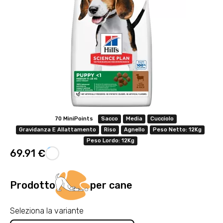
70 MiniPoints
Sacco
Media
Cucciolo
Gravidanza E Allattamento
Riso
Agnello
Peso Netto: 12Kg
Peso Lordo: 12Kg
69.91 €
Prodotto
per cane
Seleziona la variante