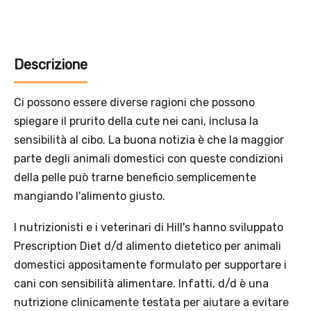
Solo per te: -5% su Platinum
Aggiungi un prodotto Platinum al carrello e ricevi il 5
%
di
sconto, con spedizione tramite
InPost
.