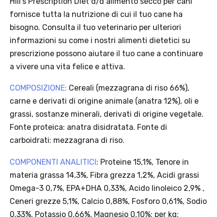
· Durata: offerta valida per 2 settimane dal lancio 2–16 agosto 2026 .
· Effetto sul carrello: una volta aggiunto un prodotto Platinum in
offerta, l’intero carrello viene spedito tramite InPost (non più
corriere standard).
· Limite di peso: il carrello spedito con InPost non può superare 25
kg complessivi (peso lordo dei prodotti).
Scopri i prodotti Platinum