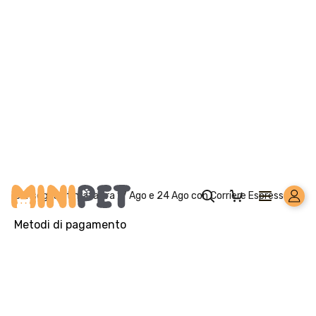
grassi, sostanze minerali, derivati di origine vegetale.
Fonte proteica: anatra disidratata. Fonte di
carboidrati: mezzagrana di riso.
COMPONENTI ANALITICI
: Proteine 15,1%, Tenore in
materia grassa 14,3%, Fibra grezza 1,2%, Acidi grassi
Omega-3 0,7%, EPA+DHA 0,33%, Acido linoleico 2,9% ,
Ceneri grezze 5,1%, Calcio 0,88%, Fosforo 0,61%, Sodio
0,33%, Potassio 0,66%, Magnesio 0,10%; per kg:
Vitamina A 9.124 UI, Vitamina D3 784 UI, Vitamina E
600 mg, Vitamina C 90 mg, Beta-carotene 1,5 mg.
ADDITIVI PER KG
: Additivi nutrizionali: 3b103 (Ferro)
88,4 mg, 3b202 (Iodio) 1,4 mg, 3b405 (Rame) 8,7 mg,
3b502 (Manganese) 9,1 mg, 3b603 (Zinco) 183 mg,
3b801 (Selenio) 0,2 mg; con antiossidante naturale.