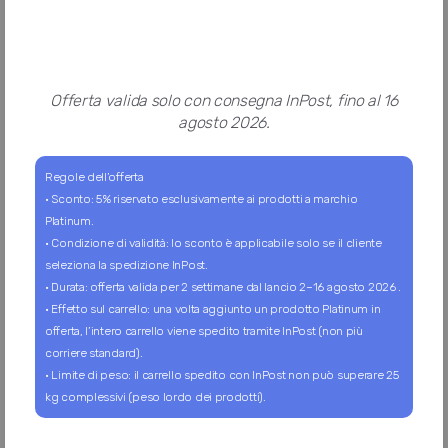
Offerta valida solo con consegna InPost, fino al 16
agosto 2026.
Regole dell’offerta
PACCHETTI
· Sconto: 5% riservato esclusivamente ai prodotti a marchio
Platinum.
Pacchetti
· Condizione di validità: lo sconto è applicabile solo se il cliente
Mini
seleziona la spedizione InPost.
Standard
· Durata: offerta valida per 2 settimane dal lancio 2–16 agosto 2026 .
· Effetto sul carrello: una volta aggiunto un prodotto Platinum in
Guida creazione pacchetto
offerta, l’intero carrello viene spedito tramite InPost (non più
corriere standard).
· Limite di peso: il carrello spedito con InPost non può superare 25
SERVIZI
kg complessivi (peso lordo dei prodotti).
La nostra selezione