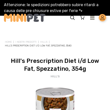
Attenzione: le spedizioni potrebbero subire ritardi a
causa delle pre chiusure estive per ferie
🐾
Solo per te: -5% su Platinum
HOME
I NOSTRI PRODOTTI
HILL'S
HILL'S PRESCRIPTION DIET I/D LOW FAT, SPEZZATINO, 354G
Aggiungi un prodotto Platinum al carrello e ricevi il 5
%
di
sconto, con spedizione tramite
InPost
.
Hill's Prescription Diet i/d Low
Fat, Spezzatino, 354g
HILL'S