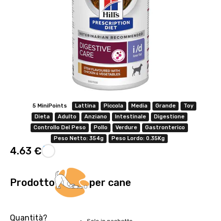
Offerta valida solo con consegna InPost, fino al 16
agosto 2026.
Regole dell’offerta
· Sconto: 5% riservato esclusivamente ai prodotti a marchio
5 MiniPoints
Lattina
Piccola
Media
Grande
Toy
Platinum.
Dieta
Adulto
Anziano
Intestinale
Digestione
· Condizione di validità: lo sconto è applicabile solo se il cliente
Controllo Del Peso
Pollo
Verdure
Gastronterico
seleziona la spedizione InPost.
Peso Netto: 354g
Peso Lordo: 0.35Kg
· Durata: offerta valida per 2 settimane dal lancio 2–16 agosto 2026 .
4.63 €
· Effetto sul carrello: una volta aggiunto un prodotto Platinum in
offerta, l’intero carrello viene spedito tramite InPost (non più
corriere standard).
Prodotto
per cane
· Limite di peso: il carrello spedito con InPost non può superare 25
kg complessivi (peso lordo dei prodotti).
Quantità?