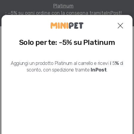
Platinum
: −5% su ogni ordine con la consegna tramite
InPost!
Per infomazioni
Solo per te: -5% su Platinum
HOME
I NOSTRI PRODOTTI
HILL'S
Aggiungi un prodotto Platinum al carrello e ricevi il 5
%
di
HILL'S PRESCRIPTION DIET I/D LOW FAT POLLO, 1.5KG
sconto, con spedizione tramite
InPost
.
Hill's Prescription Diet i/d Low Fat
Pollo, 1.5kg
HILL'S