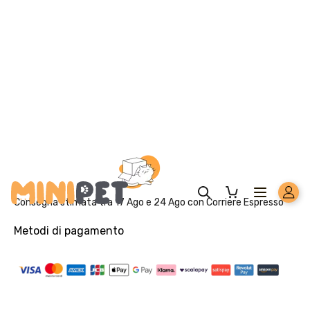
Beta-carotene 1,5 mg, Glucosammina 608 mg,
Condroitin-solfato 322 mg, L-carnitina 337 mg.
ADDITIVI PER KG:
Additivi nutrizionali: 3b103 (Ferro)
73,3 mg, 3b202 (Iodio) 1,1 mg, 3b405 (Rame) 7,2 mg,
3b502 (Manganese) 7,6 mg, 3b603 (Zinco) 152 mg,
3b801 (Selenio) 0,2 mg, con antiossidante naturale.