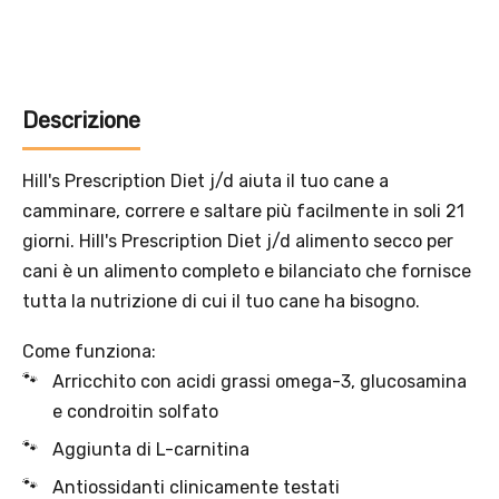
Solo per te: -5% su Platinum
Aggiungi un prodotto Platinum al carrello e ricevi il 5
%
di
sconto, con spedizione tramite
InPost
.