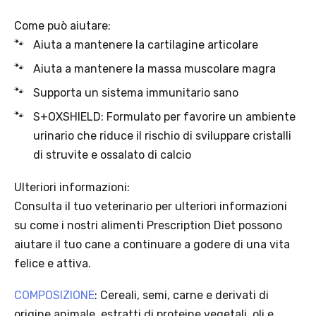
Offerta valida solo con consegna InPost, fino al 16
agosto 2026.
Regole dell’offerta
· Sconto: 5% riservato esclusivamente ai prodotti a marchio
Platinum.
· Condizione di validità: lo sconto è applicabile solo se il cliente
seleziona la spedizione InPost.
· Durata: offerta valida per 2 settimane dal lancio 2–16 agosto 2026 .
· Effetto sul carrello: una volta aggiunto un prodotto Platinum in
offerta, l’intero carrello viene spedito tramite InPost (non più
corriere standard).
· Limite di peso: il carrello spedito con InPost non può superare 25
kg complessivi (peso lordo dei prodotti).