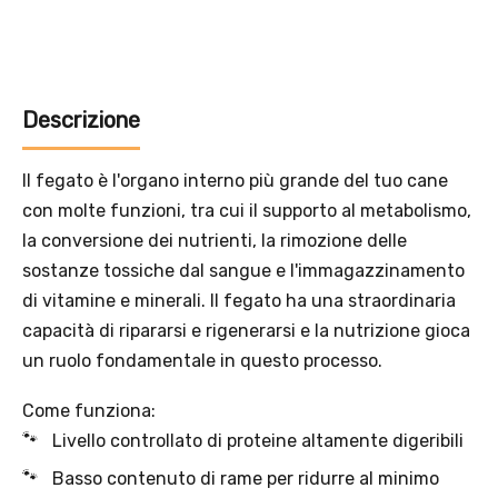
Solo per te: -5% su Platinum
Aggiungi un prodotto Platinum al carrello e ricevi il 5
%
di
sconto, con spedizione tramite
InPost
.