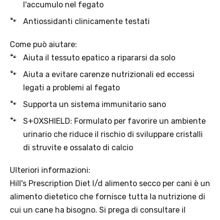
Offerta valida solo con consegna InPost, fino al 16
agosto 2026.
Regole dell’offerta
· Sconto: 5% riservato esclusivamente ai prodotti a marchio
Platinum.
· Condizione di validità: lo sconto è applicabile solo se il cliente
seleziona la spedizione InPost.
· Durata: offerta valida per 2 settimane dal lancio 2–16 agosto 2026 .
· Effetto sul carrello: una volta aggiunto un prodotto Platinum in
offerta, l’intero carrello viene spedito tramite InPost (non più