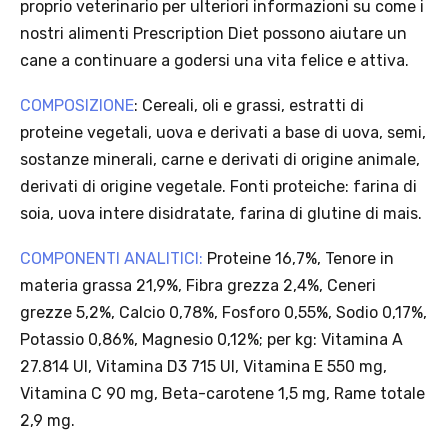
corriere standard).
· Limite di peso: il carrello spedito con InPost non può superare 25
kg complessivi (peso lordo dei prodotti).
Scopri i prodotti Platinum