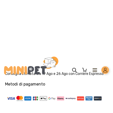
Potassio 0,86%, Magnesio 0,12%; per kg: Vitamina A
27.814 UI, Vitamina D3 715 UI, Vitamina E 550 mg,
Vitamina C 90 mg, Beta-carotene 1,5 mg, Rame totale
2,9 mg.
ADDITIVI PER KG
: Additivi nutrizionali: 3b103 (Ferro)
19,7 mg, 3b202 (Iodio) 1,3 mg, 3b502 (Manganese) 3,9
mg, 3b603 (Zinco) 136 mg, 3b801 (Selenio) 0,2 mg; con
antiossidante naturale.