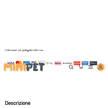
Solo per te: -5% su Platinum
Aggiungi un prodotto Platinum al carrello e ricevi il 5
%
di
sconto, con spedizione tramite
InPost
.