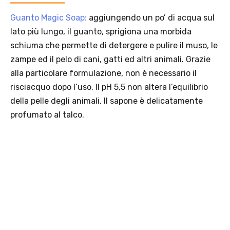
Offerta valida solo con consegna InPost, fino al 16
agosto 2026.
Regole dell’offerta
· Sconto: 5% riservato esclusivamente ai prodotti a marchio
Platinum.
· Condizione di validità: lo sconto è applicabile solo se il cliente
seleziona la spedizione InPost.
· Durata: offerta valida per 2 settimane dal lancio 2–16 agosto 2026 .
· Effetto sul carrello: una volta aggiunto un prodotto Platinum in
offerta, l’intero carrello viene spedito tramite InPost (non più
corriere standard).
· Limite di peso: il carrello spedito con InPost non può superare 25
kg complessivi (peso lordo dei prodotti).