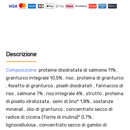
Solo per te: -5% su Platinum
Aggiungi un prodotto Platinum al carrello e ricevi il 5
%
di
sconto, con spedizione tramite
InPost
.