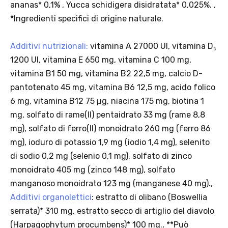
Offerta valida solo con consegna InPost, fino al 16
agosto 2026.
Regole dell’offerta
· Sconto: 5% riservato esclusivamente ai prodotti a marchio
Platinum.
· Condizione di validità: lo sconto è applicabile solo se il cliente
seleziona la spedizione InPost.
· Durata: offerta valida per 2 settimane dal lancio 2–16 agosto 2026 .
· Effetto sul carrello: una volta aggiunto un prodotto Platinum in
offerta, l’intero carrello viene spedito tramite InPost (non più
corriere standard).
· Limite di peso: il carrello spedito con InPost non può superare 25
kg complessivi (peso lordo dei prodotti).