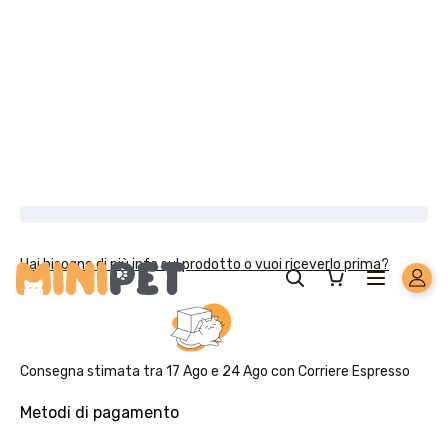
Con concentrato di ananas
Con yucca schidigera
Con artiglio del diavolo