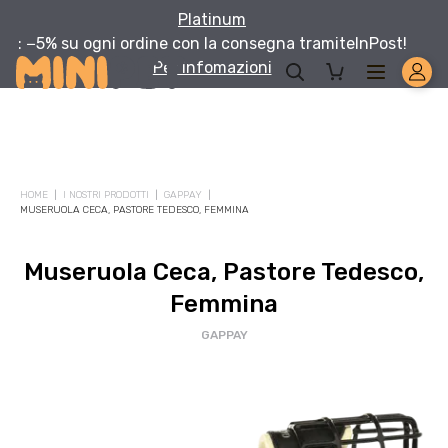
Platinum
: −5% su ogni ordine con la consegna tramite
InPost!
Per infomazioni
Solo per te: -5% su Platinum
HOME
I NOSTRI PRODOTTI
GAPPAY
Aggiungi un prodotto Platinum al carrello e ricevi il 5
%
di
MUSERUOLA CECA, PASTORE TEDESCO, FEMMINA
sconto, con spedizione tramite
InPost
.
Museruola Ceca, Pastore Tedesco,
Femmina
GAPPAY