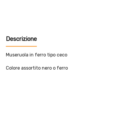
Offerta valida solo con consegna InPost, fino al 16
agosto 2026.
Regole dell’offerta
· Sconto: 5% riservato esclusivamente ai prodotti a marchio
Platinum.
· Condizione di validità: lo sconto è applicabile solo se il cliente
seleziona la spedizione InPost.
· Durata: offerta valida per 2 settimane dal lancio 2–16 agosto 2026 .
· Effetto sul carrello: una volta aggiunto un prodotto Platinum in
offerta, l’intero carrello viene spedito tramite InPost (non più
corriere standard).
· Limite di peso: il carrello spedito con InPost non può superare 25
kg complessivi (peso lordo dei prodotti).