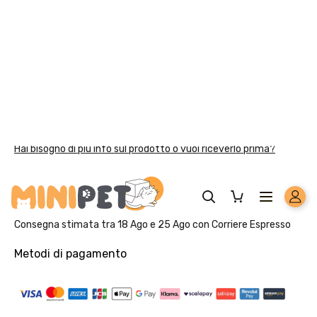
Solo per te: -5% su Platinum
Aggiungi un prodotto Platinum al carrello e ricevi il 5
%
di
sconto, con spedizione tramite
InPost
.