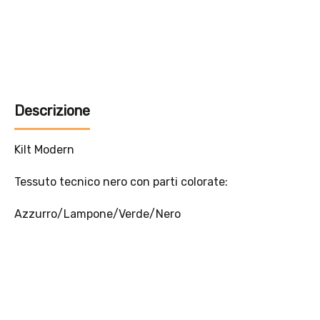
Offerta valida solo con consegna InPost, fino al 16
agosto 2026.
Regole dell’offerta
· Sconto: 5% riservato esclusivamente ai prodotti a marchio
Platinum.
· Condizione di validità: lo sconto è applicabile solo se il cliente
seleziona la spedizione InPost.
· Durata: offerta valida per 2 settimane dal lancio 2–16 agosto 2026 .
· Effetto sul carrello: una volta aggiunto un prodotto Platinum in
offerta, l’intero carrello viene spedito tramite InPost (non più
corriere standard).
· Limite di peso: il carrello spedito con InPost non può superare 25
kg complessivi (peso lordo dei prodotti).