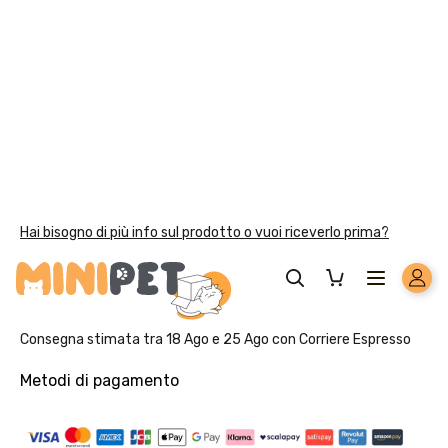
Solo per te: -5% su Platinum
Aggiungi un prodotto Platinum al carrello e ricevi il 5
%
di
sconto, con spedizione tramite
InPost
.