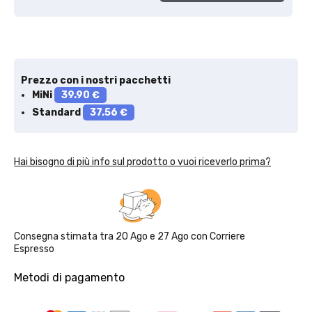
Prezzo con i nostri pacchetti
Solo per te: -5% su Platinum
MiNi
39.90 €
Standard
37.56 €
Aggiungi un prodotto Platinum al carrello e ricevi il 5
%
di
sconto, con spedizione tramite
InPost
.
Hai bisogno di più info sul prodotto o vuoi riceverlo prima?
Consegna stimata tra
20 Ago
e
27 Ago
con
Corriere
Espresso
Metodi di pagamento