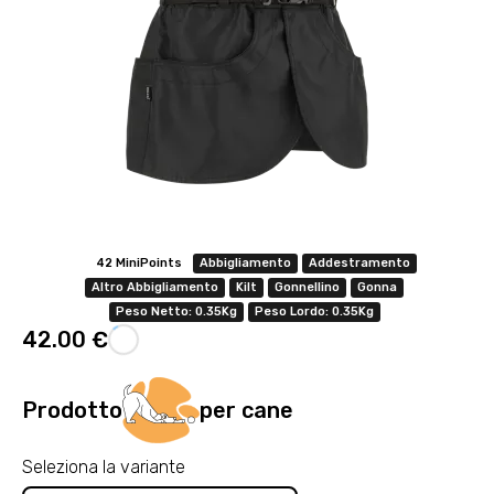
42 MiniPoints
Abbigliamento
Addestramento
Altro Abbigliamento
Kilt
Gonnellino
Gonna
Peso Netto: 0.35Kg
Peso Lordo: 0.35Kg
42.00 €
Prodotto
per cane
Seleziona la variante