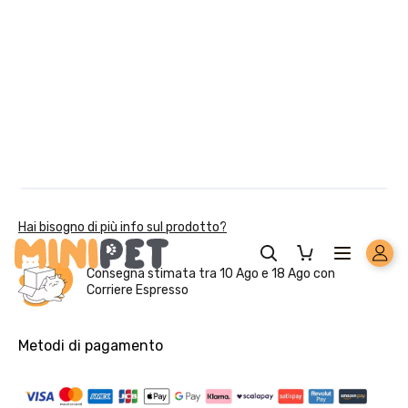
Solo per te: -5% su Platinum
Aggiungi un prodotto Platinum al carrello e ricevi il 5
%
di
sconto, con spedizione tramite
InPost
.