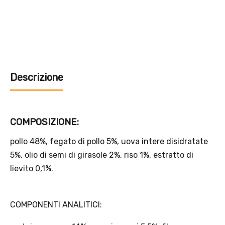
Offerta valida solo con consegna InPost, fino al 16
agosto 2026.
Regole dell’offerta
· Sconto: 5% riservato esclusivamente ai prodotti a marchio
Platinum.
· Condizione di validità: lo sconto è applicabile solo se il cliente
seleziona la spedizione InPost.
· Durata: offerta valida per 2 settimane dal lancio 2–16 agosto 2026 .
· Effetto sul carrello: una volta aggiunto un prodotto Platinum in
offerta, l’intero carrello viene spedito tramite InPost (non più
corriere standard).