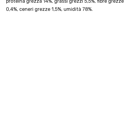
· Limite di peso: il carrello spedito con InPost non può superare 25
kg complessivi (peso lordo dei prodotti).
Scopri i prodotti Platinum
PACCHETTI
Pacchetti
Mini
Standard
Guida creazione pacchetto