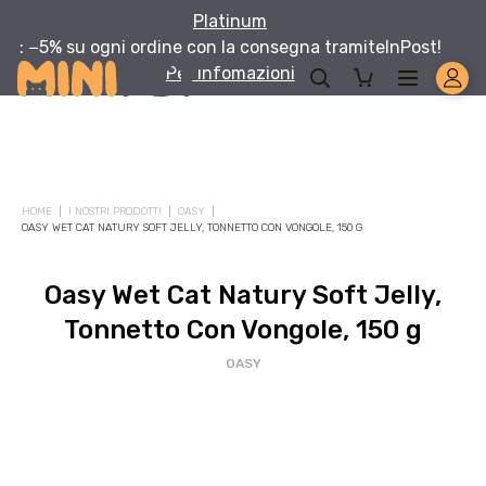
Platinum
: −5% su ogni ordine con la consegna tramite
InPost!
Per infomazioni
Solo per te: -5% su Platinum
HOME
I NOSTRI PRODOTTI
OASY
Aggiungi un prodotto Platinum al carrello e ricevi il 5
%
di
OASY WET CAT NATURY SOFT JELLY, TONNETTO CON VONGOLE, 150 G
sconto, con spedizione tramite
InPost
.
Oasy Wet Cat Natury Soft Jelly,
Tonnetto Con Vongole, 150 g
OASY