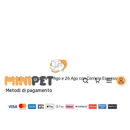
rivestiti (3b203) 1,64 mg/kg, solfato di zinco
monoidrato 222 mg/kg, chelato di zinco di aminoacidi
idrato 267 mg/kg, solfato manganoso monoidrato 20
mg/kg, selenio in forma organica 80 mg/kg.
Componenti analitici:
proteina grezza 31%, fibra
grezza 1,5%, oli e grassi grezzi 15%, ceneri grezze
7,5%, umidita 8,5%. 3690 kcal/kg