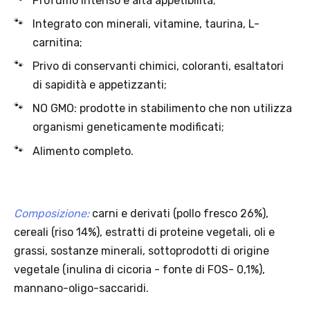
Offerta valida solo con consegna InPost, fino al 16
agosto 2026.
Regole dell’offerta
· Sconto: 5% riservato esclusivamente ai prodotti a marchio
Platinum.
· Condizione di validità: lo sconto è applicabile solo se il cliente
seleziona la spedizione InPost.
· Durata: offerta valida per 2 settimane dal lancio 2–16 agosto 2026 .
· Effetto sul carrello: una volta aggiunto un prodotto Platinum in
offerta, l’intero carrello viene spedito tramite InPost (non più