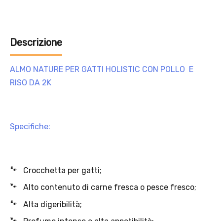
Solo per te: -5% su Platinum
Aggiungi un prodotto Platinum al carrello e ricevi il 5
%
di
sconto, con spedizione tramite
InPost
.