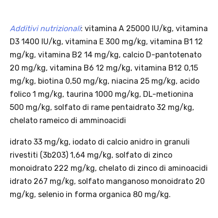
corriere standard).
· Limite di peso: il carrello spedito con InPost non può superare 25
kg complessivi (peso lordo dei prodotti).
Scopri i prodotti Platinum