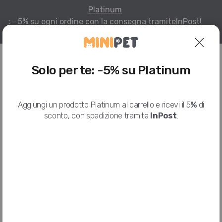
Platinum
: −5% su ogni ordine con la consegna tramite
InPost!
Per infomazioni
Solo per te: -5% su Platinum
HOME
I NOSTRI PRODOTTI
ALMO NATURE
HOLISTIC CAT, POLLO E RISO, 12KG
Aggiungi un prodotto Platinum al carrello e ricevi il 5
%
di
sconto, con spedizione tramite
InPost
.
HOLISTIC Cat, Pollo e Riso, 12kg
ALMO NATURE