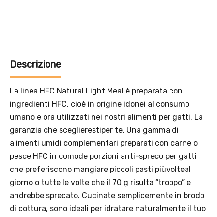
Solo per te: -5% su Platinum
Descrizione
La linea HFC Natural Light Meal è preparata con
Aggiungi un prodotto Platinum al carrello e ricevi il 5
%
di
ingredienti HFC, cioè in origine idonei al consumo
sconto, con spedizione tramite
InPost
.
umano e ora utilizzati nei nostri alimenti per gatti. La
garanzia che sceglierestiper te. Una gamma di
alimenti umidi complementari preparati con carne o
pesce HFC in comode porzioni anti-spreco per gatti
che preferiscono mangiare piccoli pasti piùvolteal
giorno o tutte le volte che il 70 g risulta “troppo” e
andrebbe sprecato. Cucinate semplicemente in brodo
di cottura, sono ideali per idratare naturalmente il tuo