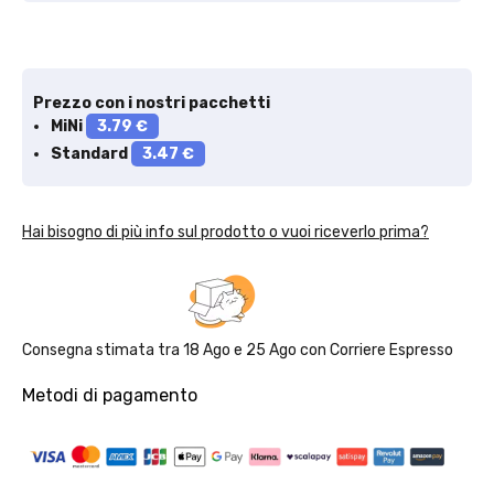
Prezzo con i nostri pacchetti
MiNi
3.79 €
Standard
3.47 €
Hai bisogno di più info sul prodotto o vuoi riceverlo prima?
Consegna stimata tra
18 Ago
e
25 Ago
con
Corriere Espresso
Metodi di pagamento