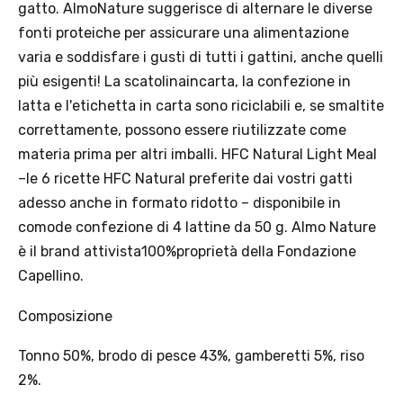
gatto. AlmoNature suggerisce di alternare le diverse
fonti proteiche per assicurare una alimentazione
varia e soddisfare i gusti di tutti i gattini, anche quelli
Offerta valida solo con consegna InPost, fino al 16
più esigenti! La scatolinaincarta, la confezione in
agosto 2026.
latta e l'etichetta in carta sono riciclabili e, se smaltite
correttamente, possono essere riutilizzate come
Regole dell’offerta
materia prima per altri imballi. HFC Natural Light Meal
· Sconto: 5% riservato esclusivamente ai prodotti a marchio
–le 6 ricette HFC Natural preferite dai vostri gatti
Platinum.
adesso anche in formato ridotto – disponibile in
· Condizione di validità: lo sconto è applicabile solo se il cliente
seleziona la spedizione InPost.
comode confezione di 4 lattine da 50 g. Almo Nature
· Durata: offerta valida per 2 settimane dal lancio 2–16 agosto 2026 .
è il brand attivista100%proprietà della Fondazione
· Effetto sul carrello: una volta aggiunto un prodotto Platinum in
Capellino.
offerta, l’intero carrello viene spedito tramite InPost (non più
corriere standard).
Composizione
· Limite di peso: il carrello spedito con InPost non può superare 25
kg complessivi (peso lordo dei prodotti).
Tonno 50%, brodo di pesce 43%, gamberetti 5%, riso
2%.