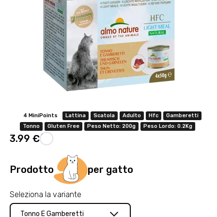
4 MiniPoints
Lattina
Scatola
Adulto
Hfc
Gamberetti
Tonno
Gluten Free
Peso Netto: 200g
Peso Lordo: 0.2Kg
3.99 €
Prodotto
per gatto
Seleziona la variante
Tonno E Gamberetti