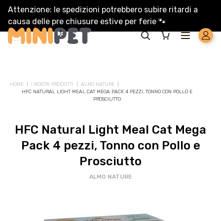
Attenzione: le spedizioni potrebbero subire ritardi a
causa delle pre chiusure estive per ferie
🐾
Solo per te: -5% su Platinum
HOME
I NOSTRI PRODOTTI
ALMO NATURE
HFC NATURAL LIGHT MEAL CAT MEGA PACK 4 PEZZI, TONNO CON POLLO E
PROSCIUTTO
Aggiungi un prodotto Platinum al carrello e ricevi il 5
%
di
sconto, con spedizione tramite
InPost
.
HFC Natural Light Meal Cat Mega
Pack 4 pezzi, Tonno con Pollo e
Prosciutto
ALMO NATURE