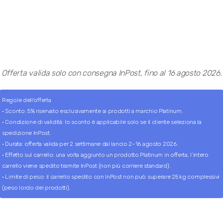
70g
Quantità?
Solo in pachetto
Disponibile in 36 varian
Disponibile solo con p
Offerta valida solo con consegna InPost, fino al 16 agosto 2026.
Scopri Pachetti
Regole dell’offerta
Articolo a prezzo competitivo
· Sconto: 5% riservato esclusivamente ai prodotti a marchio Platinum.
· Condizione di validità: lo sconto è applicabile solo se il cliente seleziona la
spedizione InPost.
ROYAL CANIN
· Durata: offerta valida per 2 settimane dal lancio 2–16 agosto 2026 .
Royal Canin Derma
· Effetto sul carrello: una volta aggiunto un prodotto Platinum in offerta, l’intero
Pate-85g
carrello viene spedito tramite InPost (non più corriere standard).
· Limite di peso: il carrello spedito con InPost non può superare 25 kg complessivi
(peso lordo dei prodotti).
Tasse incluse
Ag