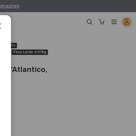
fomazioni
ico
Hfc
: 70g
Peso Lordo: 0.07Kg
ell'Atlantico,