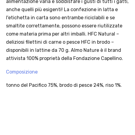
· Condizione di validità: lo sconto è applicabile solo se il cliente
seleziona la spedizione InPost.
· Durata: offerta valida per 2 settimane dal lancio 2–16 agosto 2026 .
· Effetto sul carrello: una volta aggiunto un prodotto Platinum in
offerta, l’intero carrello viene spedito tramite InPost (non più
corriere standard).
· Limite di peso: il carrello spedito con InPost non può superare 25
kg complessivi (peso lordo dei prodotti).
Scopri i prodotti Platinum