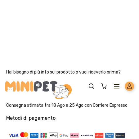
Solo per te: -5% su Platinum
Aggiungi un prodotto Platinum al carrello e ricevi il 5
%
di
sconto, con spedizione tramite
InPost
.