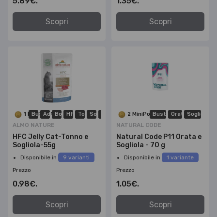
5.89€.
1.35€.
Scopri
Scopri
1 MiniPoints
Bustina
Adulto
Boli Di Pelo
Hfc
Tonno
Sogliola
Gluten Free
2 MiniPoints
Bustina
Orata
Sogliola
ALMO NATURE
NATURAL CODE
HFC Jelly Cat-Tonno e
Natural Code P11 Orata e
Sogliola-55g
Sogliola - 70 g
Disponibile in
9 varianti
Disponibile in
1 variante
Prezzo
Prezzo
0.98€.
1.05€.
Scopri
Scopri