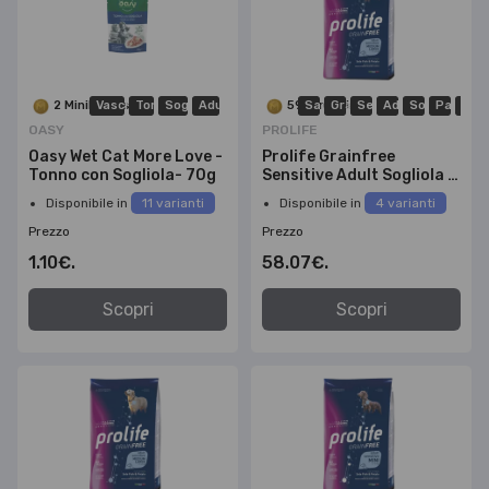
2 MiniPoints
Vaschetta
Tonno
Sogliola
Adulto
59 MiniPoints
Sacco
Grain Free
Sensitive
Adulto
Sogliola
Patate
Med
OASY
PROLIFE
Oasy Wet Cat More Love -
Prolife Grainfree
Tonno con Sogliola- 70g
Sensitive Adult Sogliola E
Patate-Medium/Large-
Disponibile in
11 varianti
Disponibile in
4 varianti
10kg
Prezzo
Prezzo
1.10€.
58.07€.
Scopri
Scopri