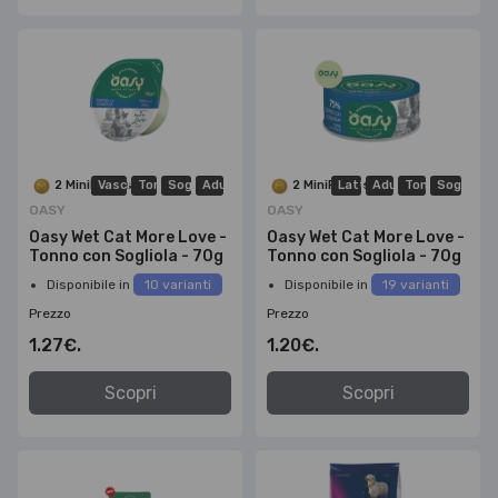
2 MiniPoints
Vaschetta
Tonno
Sogliola
Adulto
2 MiniPoints
Lattina
Adulto
Tonno
Sogliola
OASY
OASY
Oasy Wet Cat More Love -
Oasy Wet Cat More Love -
Tonno con Sogliola - 70g
Tonno con Sogliola - 70g
Disponibile in
10 varianti
Disponibile in
19 varianti
Prezzo
Prezzo
1.27€.
1.20€.
Scopri
Scopri