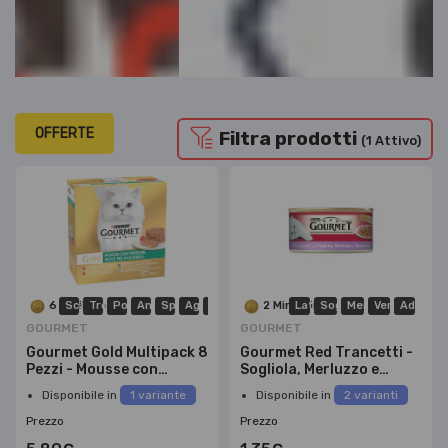
OFFERTE
Filtra prodotti
(1 Attivo)
6 MiniPoints
Scatola
Trota
Pomodori
Anatra
Spinaci
Agnello
Fagiolini
Sogliola
Carote
2 MiniPoints
Verdure
Lattina
Adulto
Sogliola
Lattina
Merluzzo
Verdure
Adulto
GOURMET
GOURMET
Gourmet Gold Multipack 8
Gourmet Red Trancetti -
Pezzi - Mousse con
Sogliola, Merluzzo e
Verdure
Verdure - 195g
Disponibile in
1 variante
Disponibile in
2 varianti
Prezzo
Prezzo