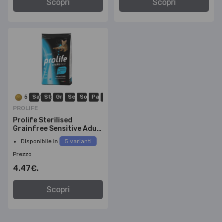
Scopri
Scopri
5 MiniPoints
Sacco
Sterilizzato
Grain Free
Sensitive
Sogliola
Patate
Gluten Free
PROLIFE
Prolife Sterilised
Grainfree Sensitive Adult
-Sogliola e Patate-400g
Disponibile in
5 varianti
Prezzo
4.47€.
Scopri